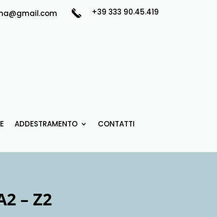
+39 333 90.45.419
luna@gmail.com
E
ADDESTRAMENTO
CONTATTI
2 – Z2